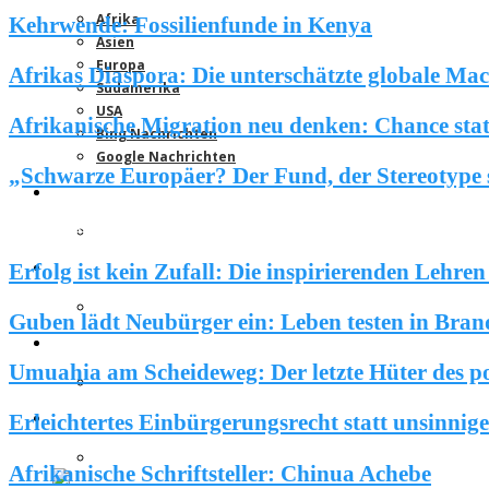
Afrika
Kehrwende: Fossilienfunde in Kenya
Asien
Europa
Afrikas Diaspora: Die unterschätzte globale Ma
Südamerika
USA
Afrikanische Migration neu denken: Chance stat
Bing Nachrichten
Google Nachrichten
„Schwarze Europäer? Der Fund, der Stereotype 
Gesellschaft
EuroAfrica Media Redaktion
Gesellschaft
Inspirationen
Technologie & Wissenschaft
Wissen &
Erfolg ist kein Zufall: Die inspirierenden Lehre
Leben & Lifestyles
Guben lädt Neubürger ein: Leben testen in Bra
Inspirationen
Umuahia am Scheideweg: Der letzte Hüter des po
Erleichtertes Einbürgerungsrecht statt unsinnig
Wissen & Forschung
Afrikanische Schriftsteller: Chinua Achebe