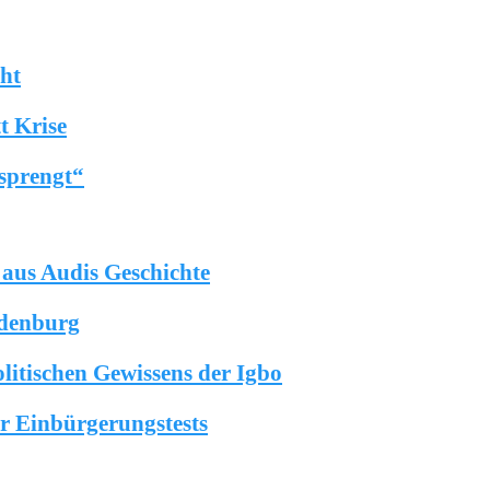
Afrikanische Schrifts
Rauchverbot in Spani
cht
t Krise
sprengt“
 Forschung
Wissen Sie schon?
n aus Audis Geschichte
ndenburg
litischen Gewissens der Igbo
er Einbürgerungstests