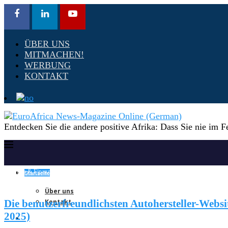
ÜBER UNS
MITMACHEN!
WERBUNG
KONTAKT
Entdecken Sie die andere positive Afrika: Dass Sie nie im F
Business & Finanz
EuroAfrica Media Redaktion
EuroAfrica Medienjournal
Leben & Lifestyle
Startseite
Forschung
Über uns
Kontakt
Die benutzerfreundlichsten Autohersteller-Webs
2025)
Weltnachrichten