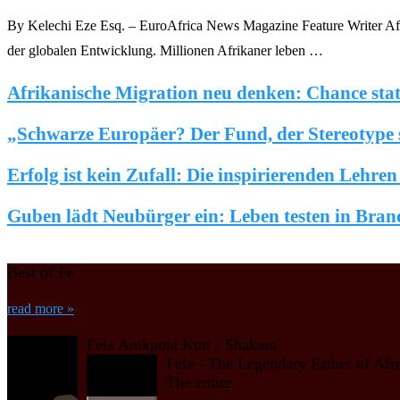
By Kelechi Eze Esq. – EuroAfrica News Magazine Feature Writer Afrik
der globalen Entwicklung. Millionen Afrikaner leben …
Afrikanische Migration neu denken: Chance stat
„Schwarze Europäer? Der Fund, der Stereotype 
Erfolg ist kein Zufall: Die inspirierenden Lehre
Guben lädt Neubürger ein: Leben testen in Bra
Best of Fe
read more »
Fela Anikpola Kuti - Shakara
Fela - The Legendary Father of Afr
The entire