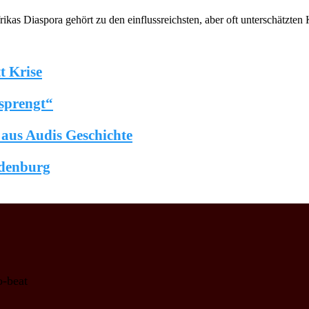
as Diaspora gehört zu den einflussreichsten, aber oft unterschätzten 
t Krise
sprengt“
n aus Audis Geschichte
ndenburg
o-beat