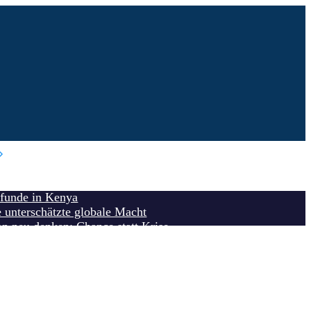
chsten Autohersteller-Websites Deutschlands (Ausgabe 2025)
nfunde in Kenya
e unterschätzte globale Macht
on neu denken: Chance statt Krise
Der Fund, der Stereotype sprengt“
: Die inspirierenden Lehren aus...
 ein: Leben testen in Brandenburg
g: Der letzte Hüter des politischen...
erungsrecht statt unsinniger Einbürgerungstests