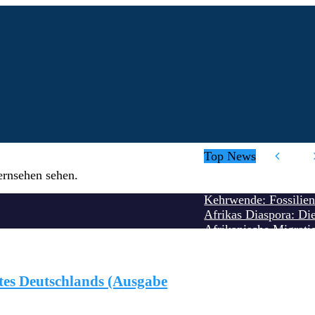
Top News
ernsehen sehen.
Die benutzerfreundli
Kehrwende: Fossilie
Afrikas Diaspora: Di
Afrikanische Migrati
s
News & Reports
Technologie & Wissenschaft
Wissen &
„Schwarze Europäer? 
Erfolg ist kein Zufall
Guben lädt Neubürger
ites Deutschlands (Ausgabe
Umuahia am Scheidewe
Erleichtertes Einbürg