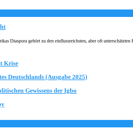
cht
as Diaspora gehört zu den einflussreichsten, aber oft unterschätzten 
t Krise
ites Deutschlands (Ausgabe 2025)
litischen Gewissens der Igbo
by