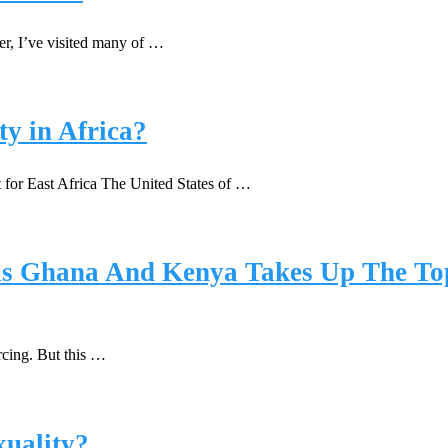
er, I’ve visited many of …
ty in Africa?
or East Africa The United States of …
 As Ghana And Kenya Takes Up The To
rcing. But this …
uality?