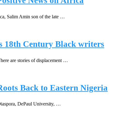
ositive News on Africa
ica, Salim Amin son of the late …
s 18th Century Black writers
There are stories of displacement …
Roots Back to Eastern Nigeria
k Diaspora, DePaul University, …