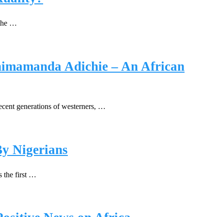
 the …
Chimamanda Adichie – An African
recent generations of westerners, …
By Nigerians
 the first …