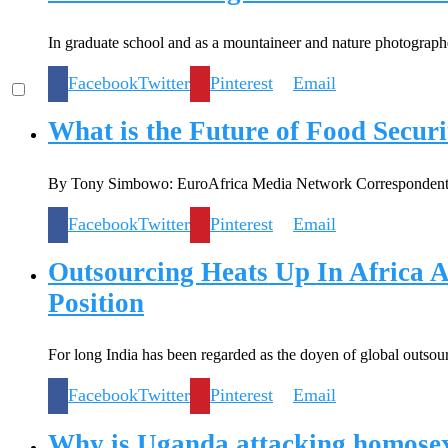
In graduate school and as a mountaineer and nature photograph
Facebook
Twitter
Pinterest
Email
What is the Future of Food Securi
By Tony Simbowo: EuroAfrica Media Network Correspondent f
Facebook
Twitter
Pinterest
Email
Outsourcing Heats Up In Africa
Position
For long India has been regarded as the doyen of global outsou
Facebook
Twitter
Pinterest
Email
Why is Uganda attacking homosex