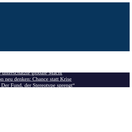
chsten Autohersteller-Websites Deutschlands (Ausgabe 2025)
nfunde in Kenya
e unterschätzte globale Macht
on neu denken: Chance statt Krise
Der Fund, der Stereotype sprengt“
: Die inspirierenden Lehren aus...
 ein: Leben testen in Brandenburg
g: Der letzte Hüter des politischen...
erungsrecht statt unsinniger Einbürgerungstests
teller: Chinua Achebe
en – Die Vertreibung aus dem...