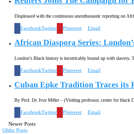
Reuters Joins The Campaign for P
Displeased with the continuous unenthusiastic reporting on Afr
Facebook
Twitter
Pinterest
Email
African Diaspora Series: London’
London’s Black history is inextricably bound up with slavery. 
Facebook
Twitter
Pinterest
Email
Cuban Epke Tradition Traces its 
By Prof. Dr. Ivor Miller – (Visiting professor, centre for blac
Facebook
Twitter
Pinterest
Email
Newer Posts
Older Posts