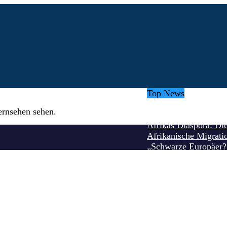
Top News
Die benutzerfreundli
ernsehen sehen.
Kehrwende: Fossilie
Afrikas Diaspora: Di
Afrikanische Migrati
„Schwarze Europäer? 
Erfolg ist kein Zufall
Guben lädt Neubürger
Umuahia am Scheidewe
Erleichtertes Einbürg
Afrikanische Schrifts
Rauchverbot in Spani