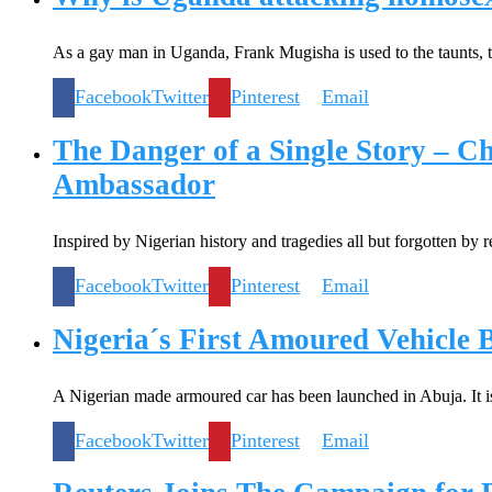
As a gay man in Uganda, Frank Mugisha is used to the taunts,
Facebook
Twitter
Pinterest
Email
The Danger of a Single Story – 
Ambassador
Inspired by Nigerian history and tragedies all but forgotten by 
Facebook
Twitter
Pinterest
Email
Nigeria´s First Amoured Vehicle 
A Nigerian made armoured car has been launched in Abuja. It is
Facebook
Twitter
Pinterest
Email