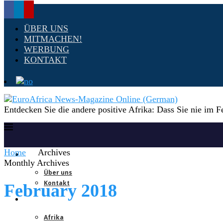
ÜBER UNS
MITMACHEN!
WERBUNG
KONTAKT
Entdecken Sie die andere positive Afrika: Dass Sie nie im F
Home
Archives
Startseite
Monthly Archives
Über uns
Kontakt
February 2018
Weltnachrichten
Afrika