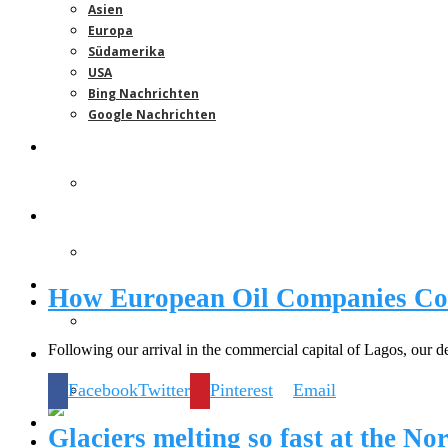
Asien
Europa
Südamerika
USA
Bing Nachrichten
Google Nachrichten
Gesellschaft
Leben & Lifestyles
Inspirationen
How European Oil Companies Com
Following our arrival in the commercial capital of Lagos, our d
Wissen & Forschung
Facebook
Twitter
Pinterest
Email
Glaciers melting so fast at the No