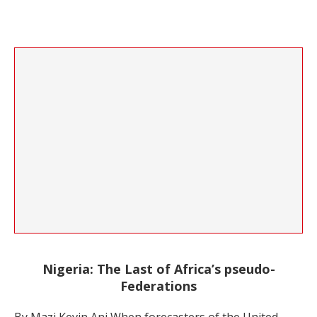
Nigeria: The Last of Africa’s pseudo-
Federations
By Mazi Kevin Ani When forecasters of the United