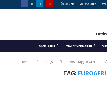
ÜBER UNS
MITMACHEN!
WE
Entdec
STARTSEITE
WELTNACHRICHTEN
GE
Home
Tags
Posts tagged with "EuroA
TAG:
EUROAFRI