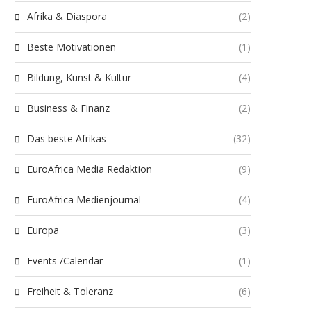
Afrika & Diaspora
(2)
Beste Motivationen
(1)
Bildung, Kunst & Kultur
(4)
Business & Finanz
(2)
Das beste Afrikas
(32)
EuroAfrica Media Redaktion
(9)
EuroAfrica Medienjournal
(4)
Europa
(3)
Events /Calendar
(1)
Freiheit & Toleranz
(6)