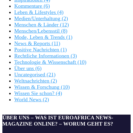
Kommentare
(6)
Leben & Lifestyles
(4)
Medien/Unterhaltung
(2)
Menschen & Länder
(12)
Menschen/Lebensstil
(8)
Mode, Leben & Trends
(1)
News & Reports
(11)
Positive Nachrichten
(1)
Rechtliche Informationen
(3)
Technologie & Wissenschaft
(10)
Über uns
(6)
Uncategorised
(21)
Weltnachrichten
(2)
Wissen & Forschung
(10)
Wissen Sie schon?
(4)
World News
(2)
ÜBER UNS – WAS IST EUROAFRICA NEWS-
MAGAZINE ONLINE? – WORUM GEHT ES?