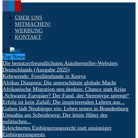
ÜBER UNS
MITMACHEN!
WERBUNG
KONTAKT
Top News
Die benutzerfreundlichsten Autohersteller-Websites
Deutschlands (Ausgabe 2025)
Kehrwende: Fossilienfunde in Kenya
Afrikas Diaspora: Die unterschätzte globale Macht
Afrikanische Migration neu denken: Chance statt Krise
„Schwarze Europäer? Der Fund, der Stereotype sprengt“
Erfolg ist kein Zufall: Die inspirierenden Lehren aus...
Guben lädt Neubürger ein: Leben testen in Brandenburg
Umuahia am Scheideweg: Der letzte Hüter des
politischen...
Erleichtertes Einbürgerungsrecht statt unsinniger
Einbürgerungstests