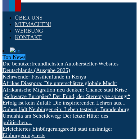
ÜBER UNS
MITMACHEN!
WERBUNG
KONTAKT
Top News
Die benutzerfreundlichsten Autohersteller-Websites
Deutschlands (Ausgabe 2025)
Kehrwende: Fossilienfunde in Kenya
Afrikas Diaspora: Die unterschätzte globale Macht
Afrikanische Migration neu denken: Chance statt Krise
„Schwarze Europäer? Der Fund, der Stereotype sprengt“
Erfolg ist kein Zufall: Die inspirierenden Lehren aus...
Guben lädt Neubürger ein: Leben testen in Brandenburg
Umuahia am Scheideweg: Der letzte Hüter des
politischen...
Erleichtertes Einbürgerungsrecht statt unsinniger
Einbürgerungstests