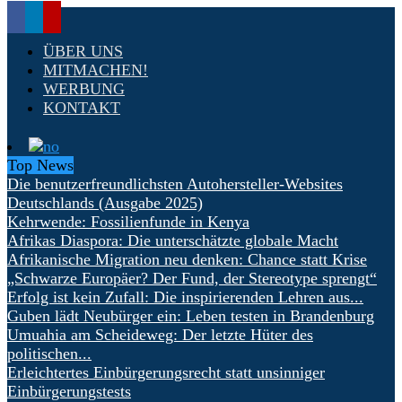
ÜBER UNS
MITMACHEN!
WERBUNG
KONTAKT
Top News
Die benutzerfreundlichsten Autohersteller-Websites
Deutschlands (Ausgabe 2025)
Kehrwende: Fossilienfunde in Kenya
Afrikas Diaspora: Die unterschätzte globale Macht
Afrikanische Migration neu denken: Chance statt Krise
„Schwarze Europäer? Der Fund, der Stereotype sprengt“
Erfolg ist kein Zufall: Die inspirierenden Lehren aus...
Guben lädt Neubürger ein: Leben testen in Brandenburg
Umuahia am Scheideweg: Der letzte Hüter des
politischen...
Erleichtertes Einbürgerungsrecht statt unsinniger
Einbürgerungstests