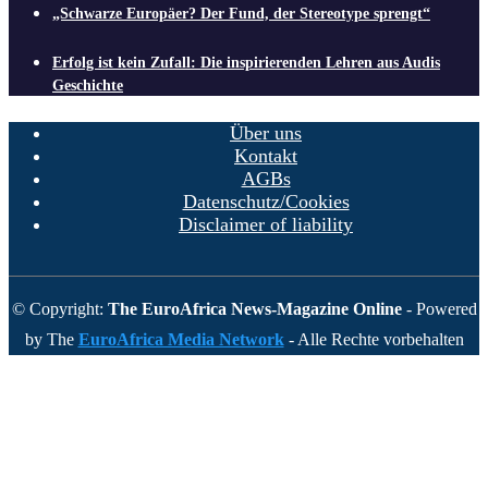
„Schwarze Europäer? Der Fund, der Stereotype sprengt“
Erfolg ist kein Zufall: Die inspirierenden Lehren aus Audis
Geschichte
Über uns
Kontakt
AGBs
Datenschutz/Cookies
Disclaimer of liability
© Copyright:
The EuroAfrica News-Magazine Online
- Powered
by The
EuroAfrica Media Network
- Alle Rechte vorbehalten