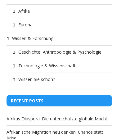
Cuban Epke Tradition Traces its
Black Inventors: A Book 
Afrika
Roots Back to...
Unknown African Scien
Europa
Wissen & Forschung
Geschichte, Anthropologie & Pyschologie
Technologie & Wissenschaft
Wissen Sie schon?
RECENT POSTS
Afrikas Diaspora: Die unterschätzte globale Macht
Afrikanische Migration neu denken: Chance statt
Krise