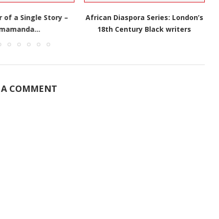
of a Single Story –
African Diaspora Series: London’s
imamanda...
18th Century Black writers
 A COMMENT