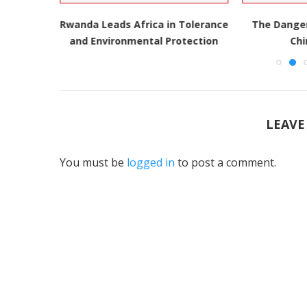
Die
Rwanda Leads Africa in Tolerance
The Danger 
e Macht
and Environmental Protection
Ch
LEAVE
You must be
logged in
to post a comment.