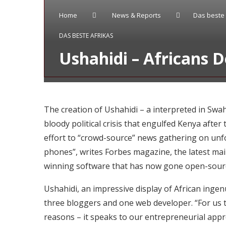
Home
News & Reports
Das beste 
DAS BESTE AFRIKAS
Ushahidi – Africans D
The creation of Ushahidi – a interpreted in Swah
bloody political crisis that engulfed Kenya after 
effort to “crowd-source” news gathering on unfo
phones”, writes Forbes magazine, the latest mai
winning software that has now gone open-sour
Ushahidi, an impressive display of African ingenu
three bloggers and one web developer. “For us t
reasons – it speaks to our entrepreneurial appro